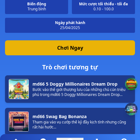
Biến động
Mức cược tối thiểu - tối đa
Trung bình
0.10 - 100.0
Ngày phát hành
25/04/2025
Chơi Ngay
Trò chơi tương tự
md66 5 Doggy Millionaires Dream Drop
Bước vào thế giới thượng lưu của những chú cún triệu
phú trong md66 5 Doggy Millionaires Dream Drop...
md66 Swag Bag Bonanza
Tham gia vào vụ cướp thế kỷ đầy kịch tính nhưng cũng
rất hài hước...