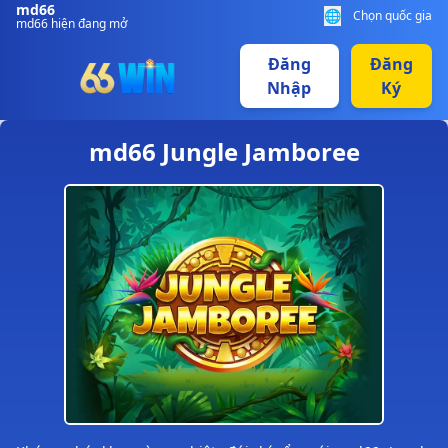
md66
🌐
Chọn quốc gia
md66 hiện đang mở
Đăng
Đăng
Nhập
Ký
md66 Jungle Jamboree