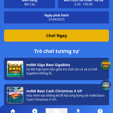
Biến động
Mức cược tối thiểu - tối đa
Rất Cao
0.20 - 100.00
Ngày phát hành
25/04/2025
Chơi Ngay
Trò chơi tương tự
md66 Giga Bass Gigablox
Sự kết hợp hoàn hảo giữa trò chơi câu cá và cơ chế
Gigablox khổng lồ...
md66 Bass Cash Christmas X UP
Hòa mình vào không khí lễ hội tưng bừng với md66 Bass
Cash Christmas X UP...