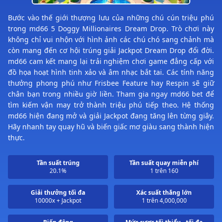
Bước vào thế giới thượng lưu của những chú cún triệu phú
trong md66 5 Doggy Millionaires Dream Drop. Trò chơi này
không chỉ vui nhộn với hình ảnh các chú chó sang chảnh mà
còn mang đến cơ hội trúng giải Jackpot Dream Drop đổi đời.
md66 cam kết mang lại trải nghiệm chơi game đẳng cấp với
đồ họa hoạt hình tinh xảo và âm nhạc bắt tai. Các tính năng
thưởng phong phú như Frisbee Feature hay Respin sẽ giữ
chân bạn trong nhiều giờ liền. Tham gia ngay md66 bet để
tìm kiếm vận may trở thành triệu phú tiếp theo. Hệ thống
md66 hiện đang mở và giải Jackpot đang tăng lên từng giây.
Hãy nhanh tay quay hũ và biến giấc mơ giàu sang thành hiện
thực.
Tần suất trúng
Tần suất quay miễn phí
20.1%
1 trên 160
Giải thưởng tối đa
Xác suất thắng lớn
10000x + Jackpot
1 trên 4,000,000